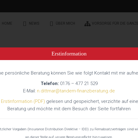
HOME
NEWS
ÜBER MICH
VORSORGE FÜR DIE GANZE
Erstinformation
erungen
ne persönliche Beratung können Sie wie folgt Kontakt mit mir auf
Telefon:
0176 – 477 21 529
ungen müssen Sie haben
E-Mail:
n.dittmar@tandem-finanzberatung.de
e
Erstinformation (PDF)
gelesen und gespeichert, verzichte auf ein
der private Krankenversicherung
Beratung und möchte mit dem Besuch der Seite fortfahren
tversicherung als Fahrzeughalter
rsicherungen
licher Vorgaben (Insurance Distribution Direktive – IDD) zu Fernabsatzverträgen sind wir
an dieser Stelle auf unsere Beratungspflicht hinzuweisen.