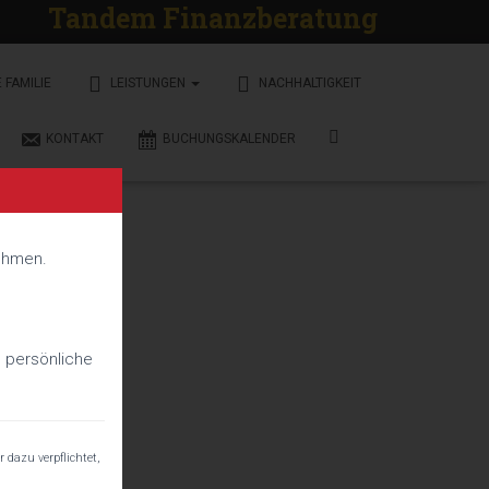
Tandem Finanzberatung
 FAMILIE
LEISTUNGEN
NACHHALTIGKEIT
KONTAKT
BUCHUNGSKALENDER
nehmen.
e persönliche
 dazu verpflichtet,