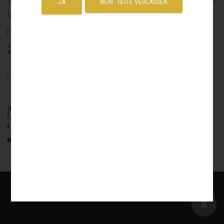
die eigenen vier Wände verzichten und kann den gewohnten
Lebensstandard beibehalten.
IMPRESSUM
DATENSCHUTZ
COOKIE-RICHTLINIE (EU)