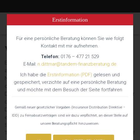
Erstinformation
NAVIG
Für eine persönliche Beratung können Sie wie folgt
Kontakt mit mir aufnehmen.
Wohngebäudeversicherung
Telefon:
0176 – 477 21 529
Ein Gebäudeschaden der nicht über eine Versicherung
E-Mail:
n.dittmar@tandem-finanzberatung.de
abgedeckt ist, hat oft weitreichende finanzielle Folgen.
Ich habe die
Erstinformation (PDF)
gelesen und
Nicht selten muss auf Ersparnisse zurückgegriffen werden
gespeichert, verzichte auf eine persönliche Beratung
oder es ist eine Aufnahme eines weiteren Kredits nötig.
und möchte mit dem Besuch der Seite fortfahren
Dies belastet natürlich viele Hausbesitzer und oft wird sogar
dadurch die Existenz bedroht.
Gemäß neuer gesetzlicher Vorgaben (Insurance Distribution Direktive –
Die Wohngebäudeversicherung bietet dem Kunden nach
IDD) zu Fernabsatzverträgen sind wir dazu verpflichtet, an dieser Stelle auf
einem Feuer-, Leitungswasser-, Sturm- und Hagelschaden
unsere Beratungspflicht hinzuweisen.
Schutz vor finanziellen Folgen und garantiert bei
Totalschaden den Wiederaufbau. Somit muss man nicht auf