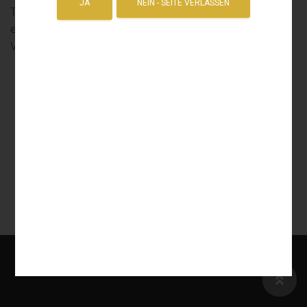
Tierbißschäden. Mit einem Vollkaskoschutz decken sie
ebenfalls selbstverursachte Schäden und
Vandalismusschäden ab.
IMPRESSUM
DATENSCHUTZ
COOKIE-RICHTLINIE (EU)